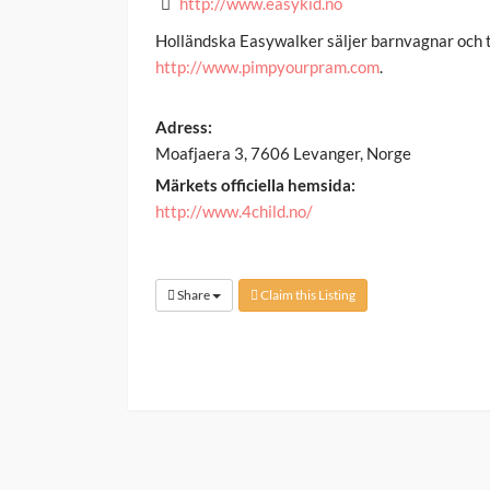
http://www.easykid.no
Holländska Easywalker säljer barnvagnar och t
http://www.pimpyourpram.com
.
Adress:
Moafjaera 3, 7606 Levanger, Norge
Märkets officiella hemsida:
http://www.4child.no/
Share
Claim this Listing