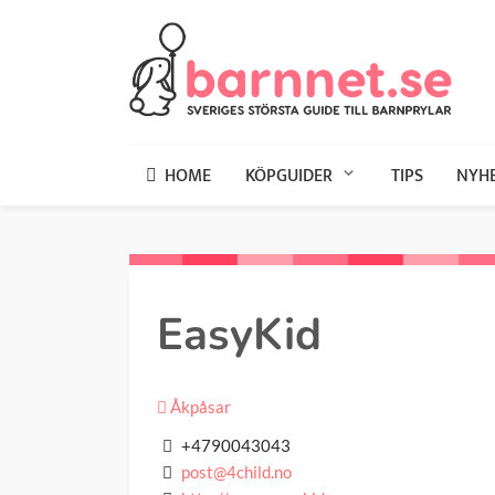
HOME
KÖPGUIDER
TIPS
NYH
EasyKid
Åkpåsar
+4790043043
post@4child.no